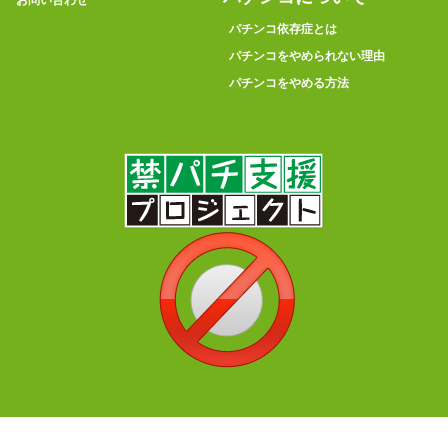
パチンコ依存症とは
パチンコをやめられない理由
パチンコをやめる方法
© 2013-2026 禁パチ支援プロジェクト