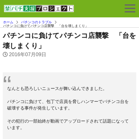
ホーム
パチンコのトラブル
パチンコに負けてパチンコ店襲撃 「台を壊しまくり」
パチンコに負けてパチンコ店襲撃 「台を
壊しまくり」
2016年07月09日
なんとも恐ろしいニュースが舞い込んできました。
パチンコに負けて、包丁で店員を脅しハンマーでパチンコ台を
破壊する事件が発生しています。
その犯行の一部始終が動画でアップロードされて話題になって
います。