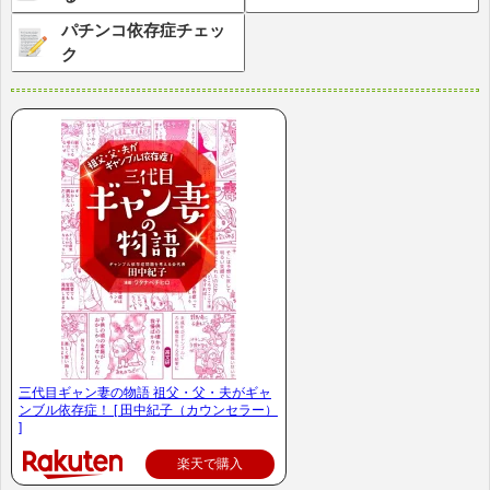
パチンコ依存症チェッ
ク
三代目ギャン妻の物語 祖父・父・夫がギャ
ンブル依存症！ [ 田中紀子（カウンセラー）
]
楽天で購入