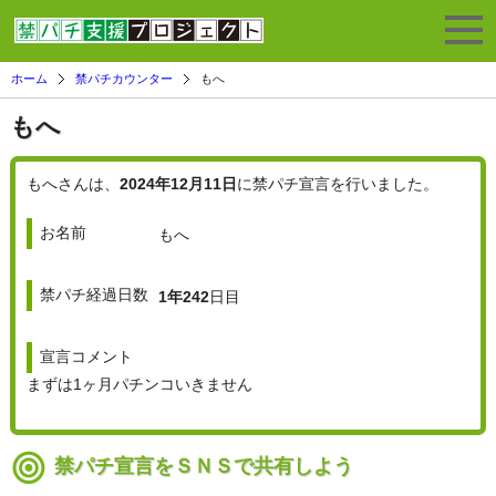
ホーム
禁パチカウンター
もへ
もへ
もへさんは、
2024年12月11日
に禁パチ宣言を行いました。
お名前
もへ
禁パチ経過日数
1年242
日目
宣言コメント
まずは1ヶ月パチンコいきません
禁パチ宣言をＳＮＳで共有しよう