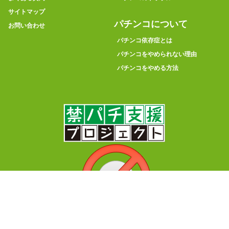
サイトマップ
パチンコについて
お問い合わせ
パチンコ依存症とは
パチンコをやめられない理由
パチンコをやめる方法