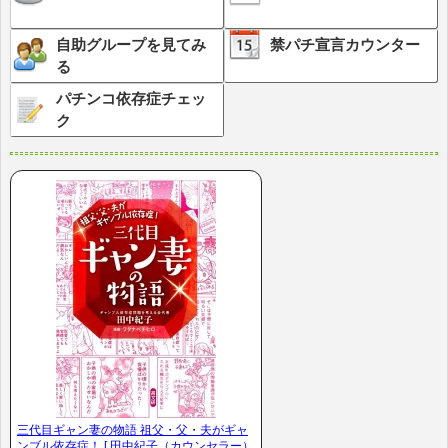
自助グループを見てみ
禁パチ宣言カウンター
る
パチンコ依存症チェッ
ク
三代目ギャン妻の物語 祖父・父・夫がギャ
ンブル依存症！ [ 田中紀子（カウンセラー）